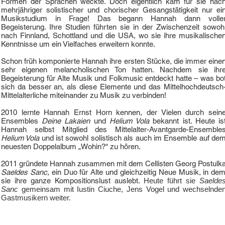
Formen der Sprachen weckte. Doch eigentlich kam für sie nac
mehrjähriger solistischer und chorischer Gesangstätigkeit nur ei
Musikstudium in Frage! Das begann Hannah dann volle
Begeisterung. Ihre Studien führten sie in der Zwischenzeit sowoh
nach Finnland, Schottland und die USA, wo sie ihre musikalische
Kenntnisse um ein Vielfaches erweitern konnte.
Schon früh komponierte Hannah ihre ersten Stücke, die immer eine
sehr eigenen melancholischen Ton hatten. Nachdem sie ihr
Begeisterung für Alte Musik und Folkmusic entdeckt hatte – was bo
sich da besser an, als diese Elemente und das Mittelhochdeutsch
Mittelalterliche miteinander zu Musik zu verbinden!
2010 lernte Hannah Ernst Horn kennen, der Vielen durch sein
Ensembles
Deine Lakaien
und
Helium Vola
bekannt ist. Heute is
Hannah selbst Mitglied des Mittelalter-Avantgarde-Ensemble
Helium Vola
und ist sowohl solistisch als auch im Ensemble auf de
neuesten Doppelalbum „Wohin?“ zu hören.
2011 gründete Hannah zusammen mit dem Cellisten Georg Postulk
Saeldes Sanc
, ein Duo für Alte und gleichzeitig Neue Musik, in de
sie ihre ganze Kompositionslust auslebt.
Heute führt sie
Saelde
Sanc
gemeinsam mit Iustin Ciuche, Jens Vogel und wechselnde
Gastmusikern weiter.