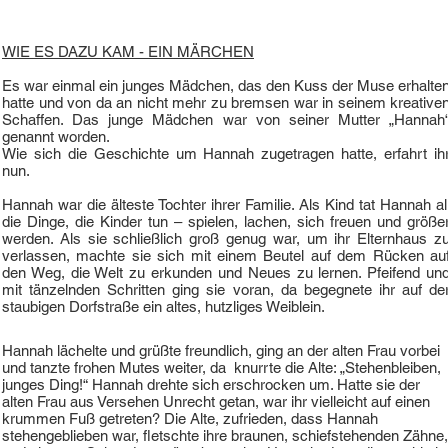
WIE ES DAZU KAM - EIN MÄRCHEN
Es war einmal ein junges Mädchen, das den Kuss der Muse erhalte
hatte und von da an nicht mehr zu bremsen war in seinem kreative
Schaffen. Das junge Mädchen war von seiner Mutter „Hannah
genannt worden.
Wie sich die Geschichte um Hannah zugetragen hatte, erfahrt ih
nun.
Hannah war die älteste Tochter ihrer Familie. Als Kind tat Hannah al
die Dinge, die Kinder tun – spielen, lachen, sich freuen und größe
werden. Als sie schließlich groß genug war, um ihr Elternhaus z
verlassen, machte sie sich mit einem Beutel auf dem Rücken au
den Weg, die Welt zu erkunden und Neues zu lernen. Pfeifend un
mit tänzelnden Schritten ging sie voran, da begegnete ihr auf de
staubigen Dorfstraße ein altes, hutzliges Weiblein.
Hannah lächelte und grüßte freundlich, ging an der alten Frau vorbei
und tanzte frohen Mutes weiter, da knurrte die Alte: „Stehenbleiben,
junges Ding!“ Hannah drehte sich erschrocken um. Hatte sie der
alten Frau aus Versehen Unrecht getan, war ihr vielleicht auf einen
krummen Fuß getreten? Die Alte, zufrieden, dass Hannah
stehengeblieben war, fletschte ihre braunen, schiefstehenden Zähne,