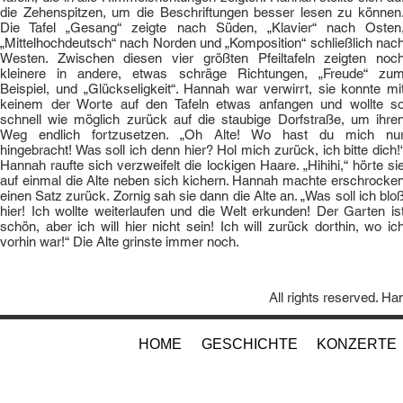
die Zehenspitzen, um die Beschriftungen besser lesen zu können
Die Tafel „Gesang“ zeigte nach Süden, „Klavier“ nach Osten
„Mittelhochdeutsch“ nach Norden und „Komposition“ schließlich nac
Westen. Zwischen diesen vier größten Pfeiltafeln zeigten noc
kleinere in andere, etwas schräge Richtungen, „Freude“ zu
Beispiel, und „Glückseligkeit“. Hannah war verwirrt, sie konnte mi
keinem der Worte auf den Tafeln etwas anfangen und wollte s
schnell wie möglich zurück auf die staubige Dorfstraße, um ihre
Weg endlich fortzusetzen. „Oh Alte! Wo hast du mich nu
hingebracht! Was soll ich denn hier? Hol mich zurück, ich bitte dich!
Hannah raufte sich verzweifelt die lockigen Haare. „Hihihi,“ hörte si
auf einmal die Alte neben sich kichern. Hannah machte erschrocke
einen Satz zurück. Zornig sah sie dann die Alte an. „Was soll ich blo
hier! Ich wollte weiterlaufen und die Welt erkunden! Der Garten is
schön, aber ich will hier nicht sein! Ich will zurück dorthin, wo ic
vorhin war!“ Die Alte grinste immer noch.
All rights reserved. H
SAELDES
HOME
GESCHICHTE
KONZERTE
SANC