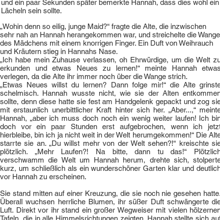
und ein paar Sekunden später bemerkte Hannah, dass dies wohl ein
Lächeln sein sollte.
„Wohin denn so eilig, junge Maid?“ fragte die Alte, die inzwischen
sehr nah an Hannah herangekommen war, und streichelte die Wange
des Mädchens mit einem knorrigen Finger. Ein Duft von Weihrauch
und Kräutern stieg in Hannahs Nase.
„Ich habe mein Zuhause verlassen, oh Ehrwürdige, um die Welt z
erkunden und etwas Neues zu lernen!“ meinte Hannah etwa
verlegen, da die Alte ihr immer noch über die Wange strich.
„Etwas Neues willst du lernen? Dann folge mir!“ die Alte grinst
schelmisch. Hannah wusste nicht, wie sie der Alten entkomme
sollte, denn diese hatte sie fest am Handgelenk gepackt und zog si
mit erstaunlich unerbittlicher Kraft hinter sich her. „Aber...,“ meint
Hannah, „aber ich muss doch noch ein wenig weiter laufen! Ich bi
doch vor ein paar Stunden erst aufgebrochen, wenn ich jetz
hierbleibe, bin ich ja nicht weit in der Welt herumgekommen!“ Die Alt
starrte sie an. „Du willst mehr von der Welt sehen?!“ kreischte si
plötzlich. „Mehr Laufen?! Na bitte, dann tu das!“ Plötzlic
verschwamm die Welt um Hannah herum, drehte sich, stolpert
kurz, um schließlich als ein wunderschöner Garten klar und deutlic
vor Hannah zu erscheinen.
Sie stand mitten auf einer Kreuzung, die sie noch nie gesehen hatte
Überall wuchsen herrliche Blumen, ihr süßer Duft schwängerte di
Luft. Direkt vor ihr stand ein großer Wegweiser mit vielen hölzerne
Tafeln, die in alle Himmelsrichtungen zeigten. Hannah stellte sich au