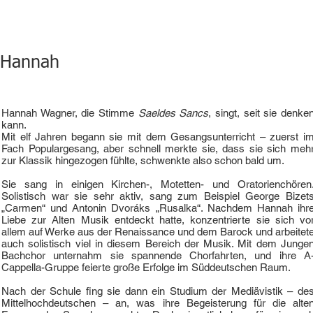
Hannah
Hannah Wagner, die Stimme
Saeldes Sancs
, singt, seit sie denke
kann.
Mit elf Jahren begann sie mit dem Gesangsunterricht – zuerst i
Fach Populargesang, aber schnell merkte sie, dass sie sich meh
zur Klassik hingezogen fühlte, schwenkte also schon bald um.
Sie sang in einigen Kirchen-, Motetten- und Oratorienchören
Solistisch war sie sehr aktiv, sang zum Beispiel George Bizet
„Carmen“ und Antonin Dvoráks „Rusalka“. Nachdem Hannah ihr
Liebe zur Alten Musik entdeckt hatte, konzentrierte sie sich vo
allem auf Werke aus der Renaissance und dem Barock und arbeitet
auch solistisch viel in diesem Bereich der Musik. Mit dem Junge
Bachchor unternahm sie spannende Chorfahrten, und ihre A
Cappella-Gruppe feierte große Erfolge im Süddeutschen Raum.
Nach der Schule fing sie dann ein Studium der Mediävistik – de
Mittelhochdeutschen – an, was ihre Begeisterung für die alte