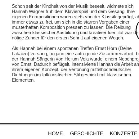
Schon seit der Kindheit von der Musik beseelt, widmete sich
Hannah Wagner früh dem Klavierspiel und dem Gesang. Ihre
eigenen Kompositionen waren stets von der Klassik geprägt, a
immer etwas zu frei, um sich in die starren Vorgaben einer
musterhaften Komposition pressen zu lassen. Die Reibung
zwischen klassischer Ausbildung und kreativer Identität war de
nötige Zunder für den ersten Schritt auf eigenen Wegen.
Als Hannah bei einem spontanen Treffen Ernst Horn (Deine
Lakaien) vorsang, begann eine aufregende Zusammenarbeit, b
der Hannah Sängerin von Helium Vola wurde, einem Nebenproj
von Ernst. Dadurch beflügelt, intensivierte Hannah die Arbeit an
ihrem eigenen Konzept, der Vertonung mittelhochdeutscher
Dichtungen im folkloristischen Stil gespickt mit klassischen
Elementen.
SAELDES
HOME
GESCHICHTE
KONZERTE